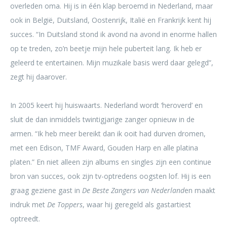
overleden oma. Hij is in één klap beroemd in Nederland, maar
ook in België, Duitsland, Oostenrijk, Italië en Frankrijk kent hij
succes. “In Duitsland stond ik avond na avond in enorme hallen
op te treden, zo’n beetje mijn hele puberteit lang. Ik heb er
geleerd te entertainen. Mijn muzikale basis werd daar gelegd”,
zegt hij daarover.
In 2005 keert hij huiswaarts. Nederland wordt ‘heroverd’ en
sluit de dan inmiddels twintigjarige zanger opnieuw in de
armen. “Ik heb meer bereikt dan ik ooit had durven dromen,
met een Edison, TMF Award, Gouden Harp en alle platina
platen.” En niet alleen zijn albums en singles zijn een continue
bron van succes, ook zijn tv-optredens oogsten lof. Hij is een
graag geziene gast in
De Beste Zangers van Nederland
en maakt
indruk met
De Toppers
, waar hij geregeld als gastartiest
optreedt.